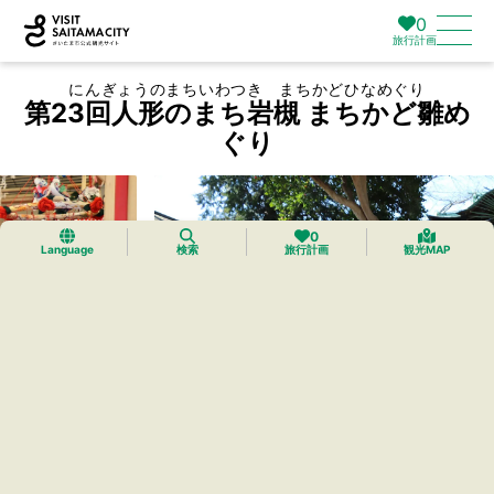
0
旅行計画
にんぎょうのまちいわつき まちかどひなめぐり
第23回人形のまち岩槻 まちかど雛め
ぐり
0
Language
検索
旅行計画
観光MAP