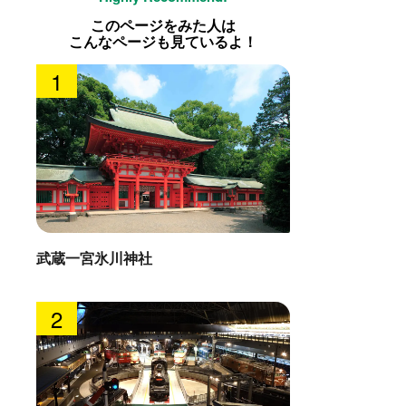
このページをみた人は
こんなページも見ているよ！
1
武蔵一宮氷川神社
2