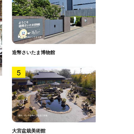
造幣さいたま博物館
5
田んぼ桜回廊
原山市
: 1.6km
直線距離 : 
大宮盆栽美術館