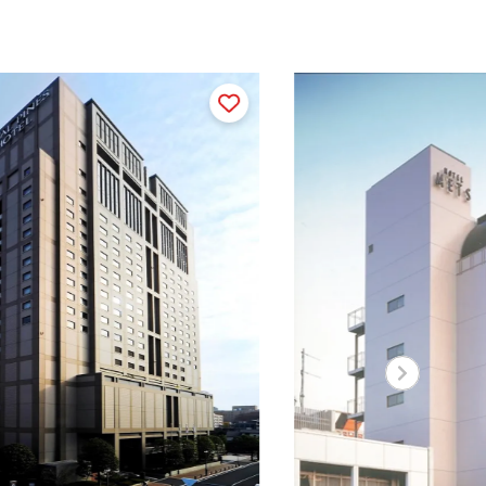
THE
ま）
直線距離 