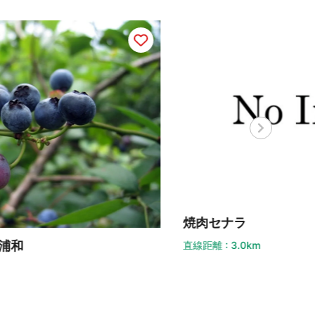
肉セナラ
味く
距離 : 3.0km
直線距離 