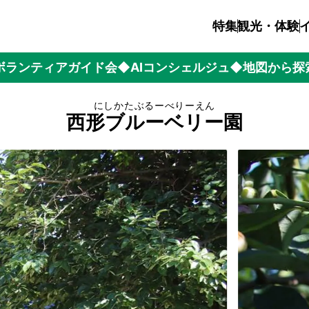
特集
観光・体験
ボランティアガイド会
◆AIコンシェルジュ
◆地図から探
にしかたぶるーべりーえん
西形ブルーベリー園