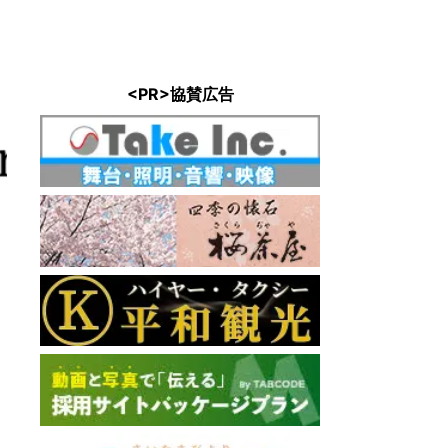
<PR>協賛広告
アルピ
直線距離 : 
ら苑
: 3.1km