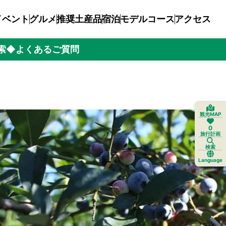
イベント
グルメ
推奨土産品
宿泊
モデルコース
アクセス
索
◆よくあるご質問
観光MAP
0
旅行計画
検索
Language