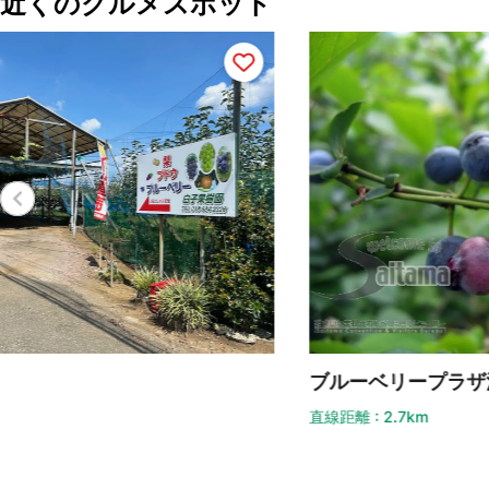
近くのグルメスポット
焼
ブルーベリープラザ浦和
直線
直線距離 : 2.7km