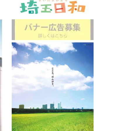
ホテル
 MARK GRAND HOTEL （旧 ラフレさいた
直線距離 : 
: 3.8km