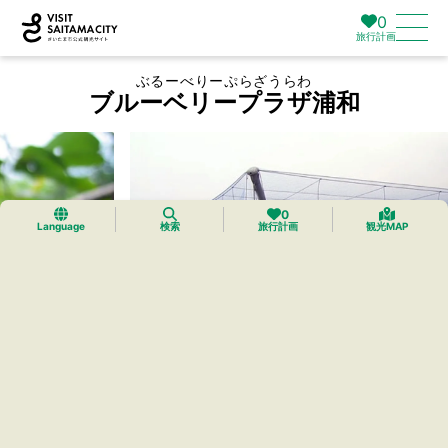
0
旅行計画
ぶるーべりーぷらざうらわ
ブルーベリープラザ浦和
0
Language
検索
旅行計画
観光MAP