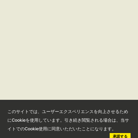
さいたま観光国際協会ポータルサイト
観光サイト
コンベンションサイト
国際交流センター
会員情報サイト
公益社団法人さいたま観光国際協会
このサイトでは、ユーザーエクスペリエンスを向上させるため
Saitama Tourism and International Relations Bureau
にCookieを使用しています。引き続き閲覧される場合は、当サ
埼玉県さいたま市大宮区高鼻町2-1-1 Bibli2F
イトでのCookie使用に同意いただいたことになります。
承諾する