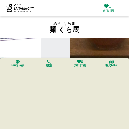
0
旅行計画
めん くらま
麺 くら馬
0
Language
検索
旅行計画
観光MAP