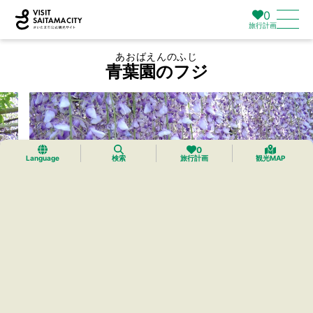
0
旅行計画
あおばえんのふじ
青葉園のフジ
0
Language
検索
旅行計画
観光MAP