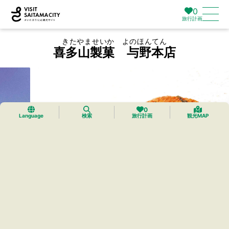
0
旅行計画
きたやませいか よのほんてん
喜多山製菓 与野本店
0
Language
検索
旅行計画
観光MAP