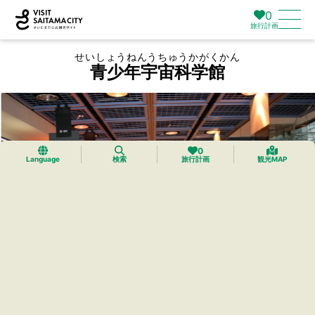
0
旅行計画
せいしょうねんうちゅうかがくかん
青少年宇宙科学館
0
Language
検索
旅行計画
観光MAP