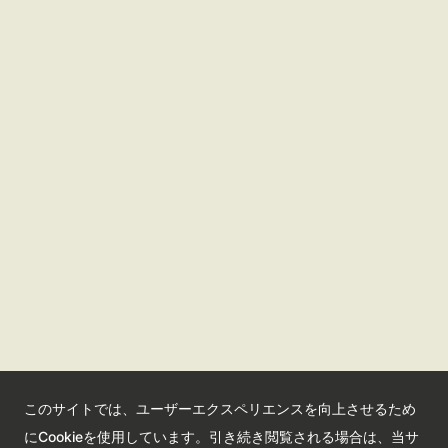
さいたま観光国際協会ポータルサイト
観光サイト
コンベンションサイト
国際交流センター
会員情報サイト
公益社団法人さいたま観光国際協会
このサイトでは、ユーザーエクスペリエンスを向上させるため
Saitama Tourism and International Relations Bureau
にCookieを使用しています。引き続き閲覧される場合は、当サ
埼玉県さいたま市大宮区高鼻町2-1-1 Bibli2F