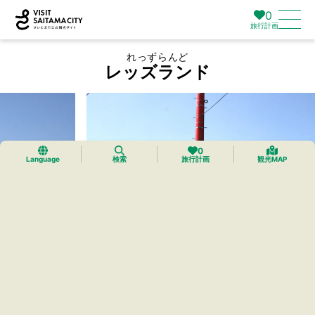
0
旅行計画
れっずらんど
レッズランド
0
Language
検索
旅行計画
観光MAP