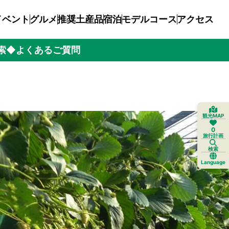
イベント
グルメ
推奨土産品
宿泊
モデルコース
アクセス
索
◆よくあるご質問
観光MAP
0
旅行計画
検索
Language