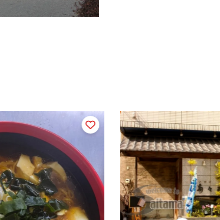
玄奘
直線距離 