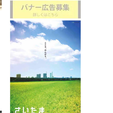
ふな又
直線距離 : 
ng Bar ONE
: 4.5km