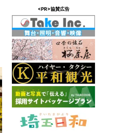
<PR>協賛広告
塔
: 1.5km