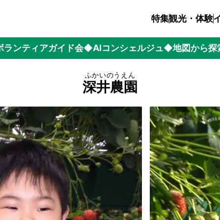
特集
観光・体験
ボランティアガイド会
◆AIコンシェルジュ
◆地図から探
ふかいのうえん
深井農園