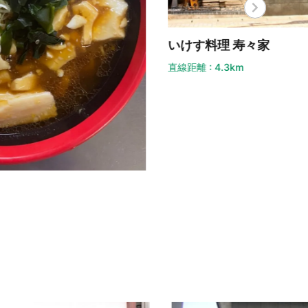
けす料理 寿々家
距離 : 4.3km
Dini
直線距離 