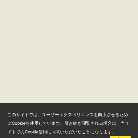
さいたま観光国際協会ポータルサイト
観光サイト
コンベンションサイト
国際交流センター
会員情報サイト
公益社団法人さいたま観光国際協会
このサイトでは、ユーザーエクスペリエンスを向上させるため
Saitama Tourism and International Relations Bureau
にCookieを使用しています。引き続き閲覧される場合は、当サ
埼玉県さいたま市大宮区高鼻町2-1-1 Bibli2F
イトでのCookie使用に同意いただいたことになります。