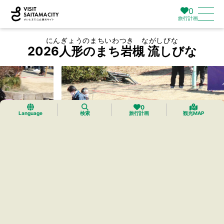
0
旅行計画
にんぎょうのまちいわつき ながしびな
2026人形のまち岩槻 流しびな
0
Language
検索
旅行計画
観光MAP