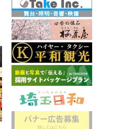
大飯店
ビスト