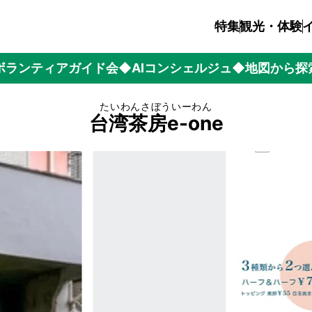
特集
観光・体験
ボランティアガイド会
◆AIコンシェルジュ
◆地図から探
たいわんさぼういーわん
台湾茶房e-one