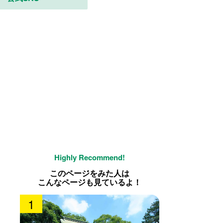
このページをみた人は
こんなページも見ているよ！
1