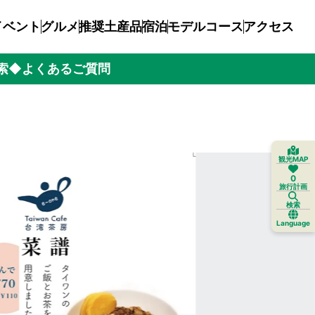
イベント
グルメ
推奨土産品
宿泊
モデルコース
アクセス
索
◆よくあるご質問
観光MAP
0
旅行計画
検索
Language