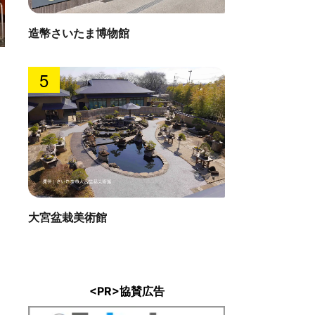
造幣さいたま博物館
いづみ
5
直線距離 : 
錦
: 0.5km
大宮盆栽美術館
<PR>協賛広告