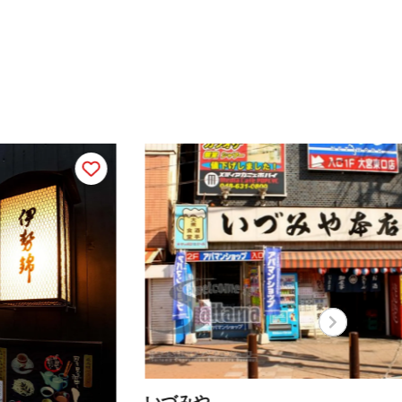
づみや
東晶