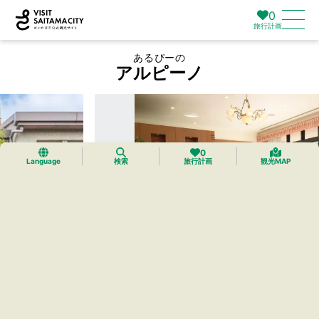
0
旅行計画
あるぴーの
アルピーノ
0
Language
検索
旅行計画
観光MAP