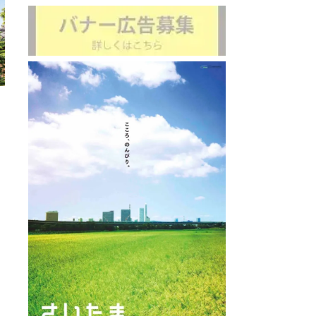
ピーノ お菓子やさん工房本店
アルピ
: 0.6km
直線距離 : 