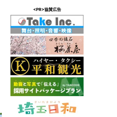
<PR>協賛広告
インさいたま新都心
: 0.3km