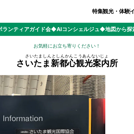
特集
観光・体験
ボランティアガイド会
◆AIコンシェルジュ
◆地図から探
お気軽にお立ち寄りください！
さいたましんとしんかんこうあんないじょ
さいたま新都心観光案内所