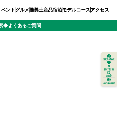
イベント
グルメ
推奨土産品
宿泊
モデルコース
アクセス
索
◆よくあるご質問
観光MAP
0
旅行計画
検索
Language