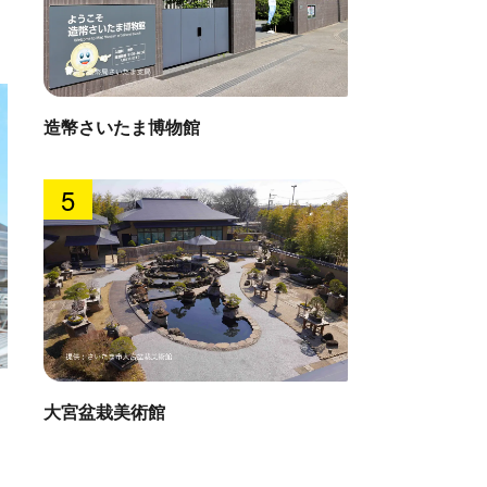
造幣さいたま博物館
5
中国料理
大宮盆栽美術館
直線距離 : 