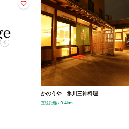
ア
直線
かのうや 氷川三神料理
直線距離 : 0.4km