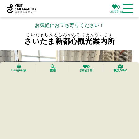
0
旅行計画
お気軽にお立ち寄りください！
さいたましんとしんかんこうあんないじょ
さいたま新都心観光案内所
0
Language
検索
旅行計画
観光MAP