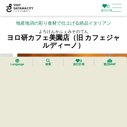
0
旅行計画
地産地消の彩り食材で仕上げる絶品イタリアン
よろけんかふぇみそのてん
ヨロ研カフェ美園店（旧 カフェジャ
ルディーノ）
0
Language
検索
旅行計画
観光MAP