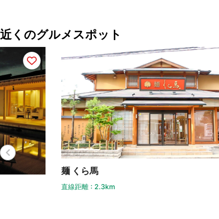
近くのグルメスポット
麺 くら馬
直線距離 : 2.3km
ロ
直線