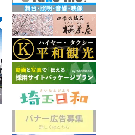
大宮ア
園のフジ
ューブ
: 1.8km
直線距離 : 