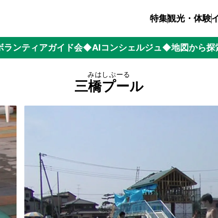
特集
観光・体験
ボランティアガイド会
◆AIコンシェルジュ
◆地図から探
みはしぷーる
三橋プール