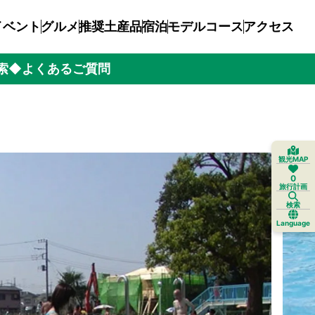
イベント
グルメ
推奨土産品
宿泊
モデルコース
アクセス
索
◆よくあるご質問
観光MAP
0
旅行計画
検索
Language