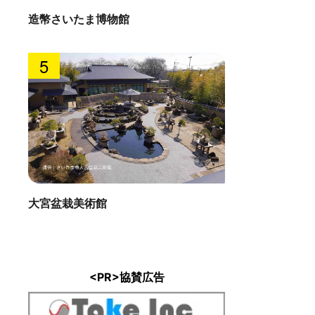
造幣さいたま博物館
5
大宮盆栽美術館
<PR>協賛広告