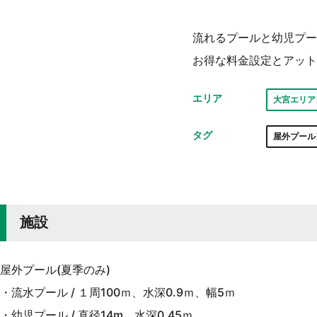
流れるプールと幼児プー
お得な料金設定とアット
エリア
大宮エリア
タグ
屋外プール
施設
屋外プール(夏季のみ)
・流水プール / １周100ｍ、水深0.9ｍ、幅5ｍ
・幼児プール / 直径14m、水深0.45ｍ