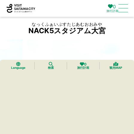
0
旅行計画
なっくふぁいぶすたじあむおおみや
NACK5スタジアム大宮
0
Language
検索
旅行計画
観光MAP