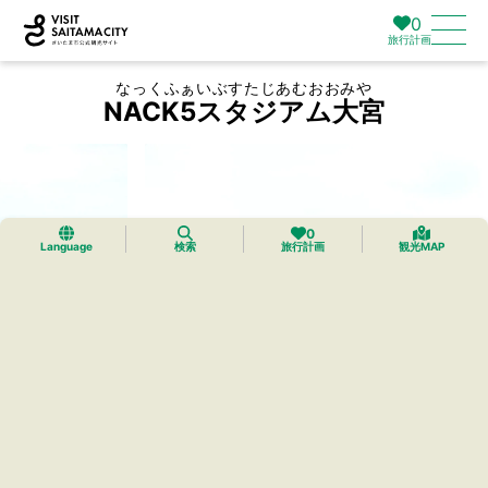
0
旅行計画
なっくふぁいぶすたじあむおおみや
NACK5スタジアム大宮
0
Language
検索
旅行計画
観光MAP