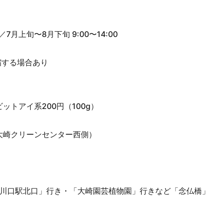
／7月上旬〜8月下旬 9:00〜14:00
縮する場合あり
ットアイ系200円（100g）
大崎クリーンセンター西側）
）
東川口駅北口」行き・「大崎園芸植物園」行きなど「念仏橋」