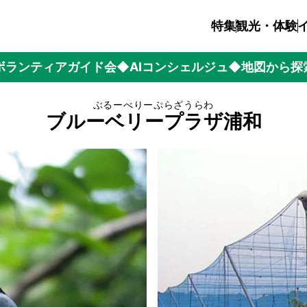
特集
観光・体験
ボランティアガイド会
◆AIコンシェルジュ
◆地図から探
ぶるーべりーぷらざうらわ
ブルーベリープラザ浦和