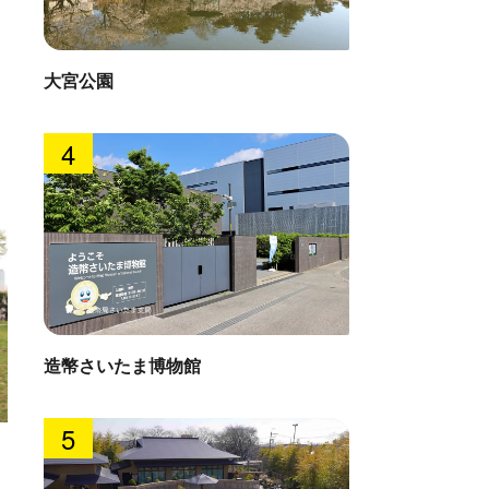
大宮公園
4
造幣さいたま博物館
5
見沼田
寺
直線距離 : 
: 1.1km