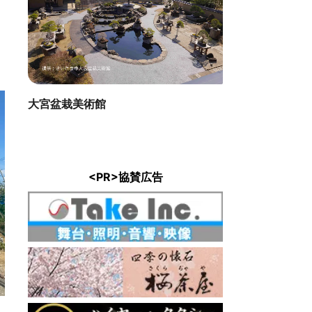
大宮盆栽美術館
<PR>協賛広告
小島屋