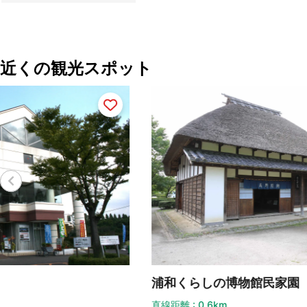
近くの観光スポット
浦和くらしの博物館民家園
大
直線距離 : 0.6km
直線