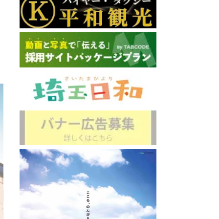
いちご狩り観光農園
直線距離 : 
: 3.8km