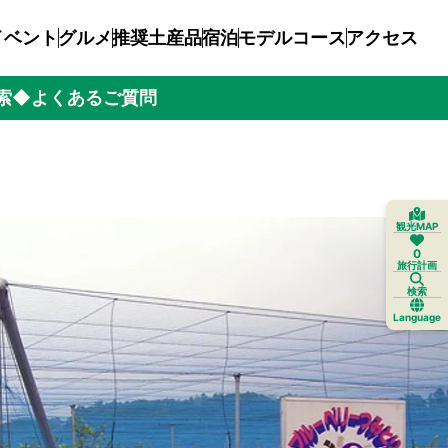
イベント
グルメ
推奨土産品
宿泊
モデルコース
アクセス
索
◆よくあるご質問
観光MAP
0
旅行計画
検索
Language