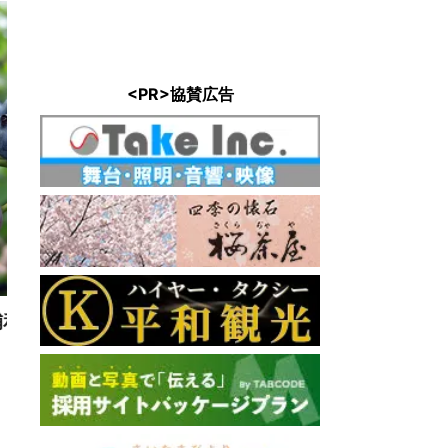
<PR>協賛広告
アルピ
直線距離 : 
セナラ
 : 3.4km