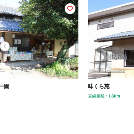
味くら苑
ブ
直線距離 : 1.8km
直線