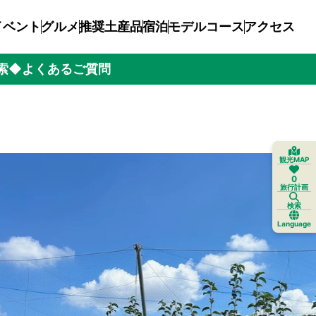
イベント
グルメ
推奨土産品
宿泊
モデルコース
アクセス
索
◆よくあるご質問
観光MAP
0
旅行計画
検索
Language