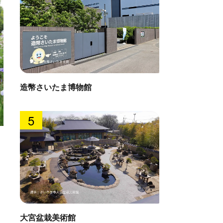
造幣さいたま博物館
5
西形ブ
国ブランドフォーラム 旅彩ぷらざ
直線距離 : 
: 1.3km
大宮盆栽美術館