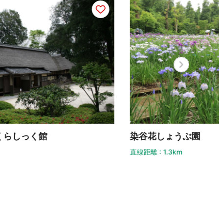
谷花しょうぶ園
彩の
距離 : 1.3km
直線距離 