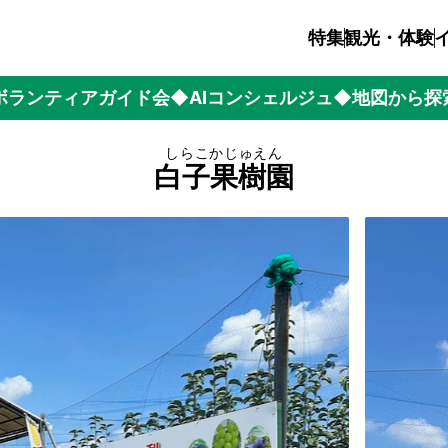
特集
観光・体験
ボランティアガイド会
◆AIコンシェルジュ
◆地図から探
しらこかじゅえん
白子果樹園