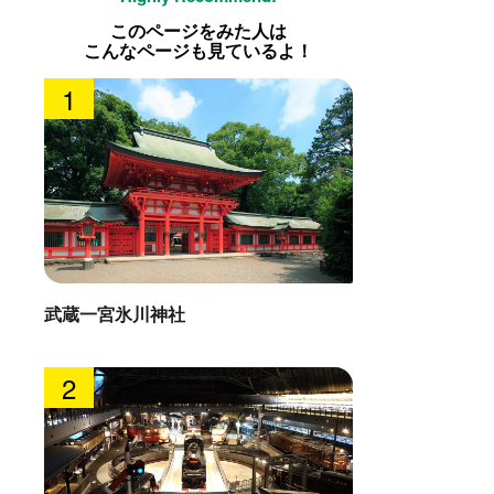
このページをみた人は
こんなページも見ているよ！
1
武蔵一宮氷川神社
2