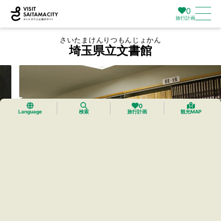
0
旅行計画
さいたまけんりつもんじょかん
埼玉県立文書館
0
Language
検索
旅行計画
観光MAP