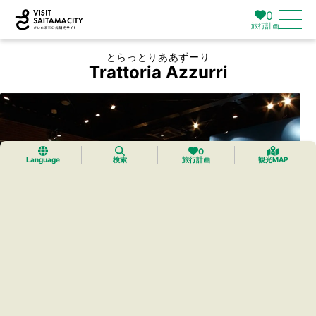
0
旅行計画
とらっとりああずーり
Trattoria Azzurri
0
Language
検索
旅行計画
観光MAP