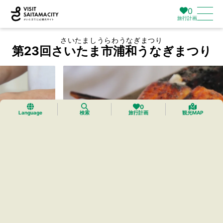
0
旅行計画
さいたましうらわうなぎまつり
第23回さいたま市浦和うなぎまつり
0
Language
検索
旅行計画
観光MAP