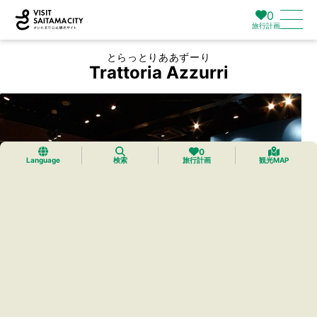
0
旅行計画
とらっとりああずーり
Trattoria Azzurri
0
Language
検索
旅行計画
観光MAP