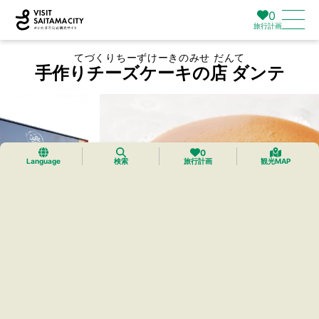
0
旅行計画
てづくりちーずけーきのみせ だんて
手作りチーズケーキの店 ダンテ
0
Language
検索
旅行計画
観光MAP