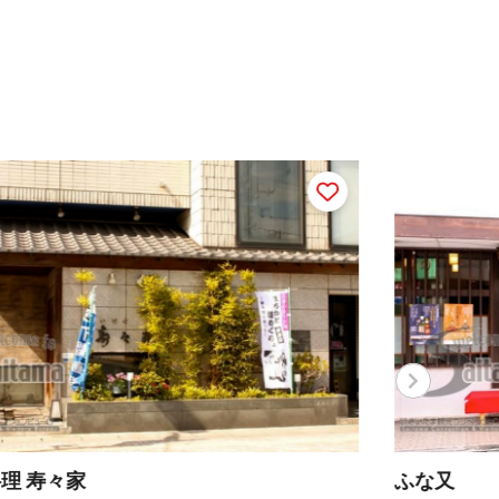
な又
ほて