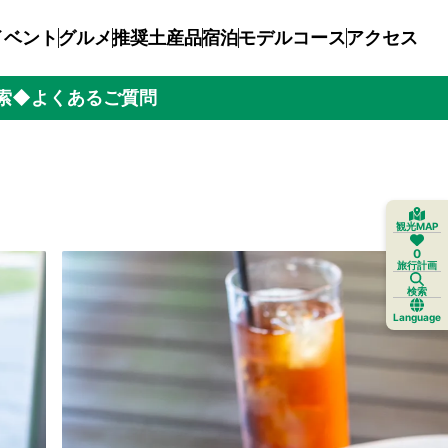
イベント
グルメ
推奨土産品
宿泊
モデルコース
アクセス
索
◆よくあるご質問
観光MAP
0
旅行計画
検索
Language