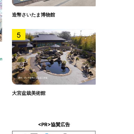
造幣さいたま博物館
5
鈴木酒造
館
直線距離 : 
 : 0.3km
大宮盆栽美術館
<PR>協賛広告