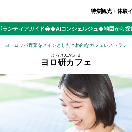
特集
観光・体験
ボランティアガイド会
◆AIコンシェルジュ
◆地図から探
ヨーロッパ野菜をメインとした本格的なカフェレストラン
よろけんかふぇ
ヨロ研カフェ