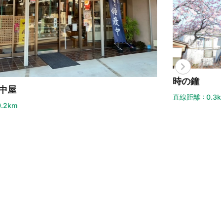
の鐘
遷喬
距離 : 0.3km
直線距離