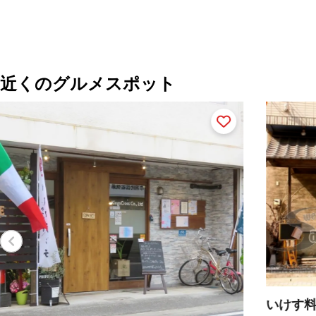
近くのグルメスポット
いけす料理 寿々家
ふ