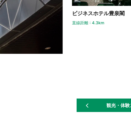
ビジネスホテル豊泉閣
直線距離 : 4.3km
J
直
観光・体験