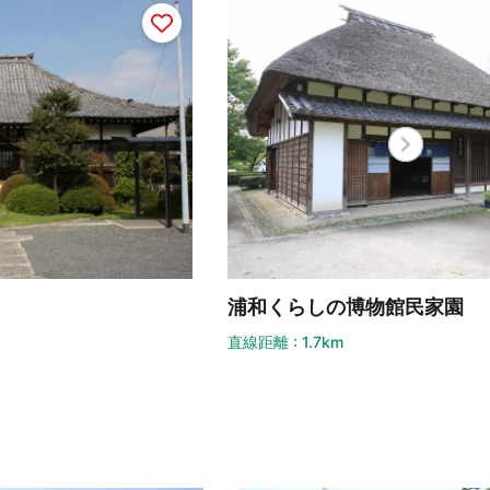
和くらしの博物館民家園
見沼
距離 : 1.7km
直線距離