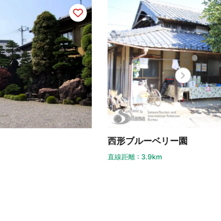
形ブルーベリー園
ヨロ
距離 : 3.9km
ノ）
直線距離