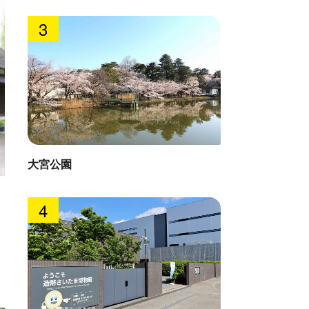
3
大宮公園
通船堀
清泰寺
4
 : 0.6km
直線距離 : 