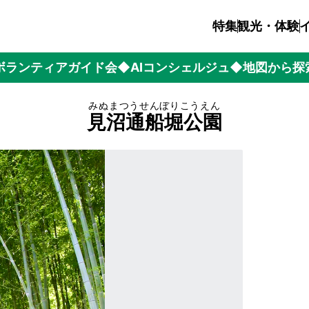
特集
観光・体験
ボランティアガイド会
◆AIコンシェルジュ
◆地図から探
みぬまつうせんぼりこうえん
見沼通船堀公園