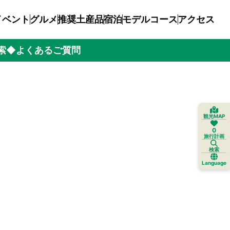
イベント
グルメ
推奨土産品
宿泊
モデルコース
アクセス
索
◆よくあるご質問
観光MAP
0
旅行計画
検索
Language