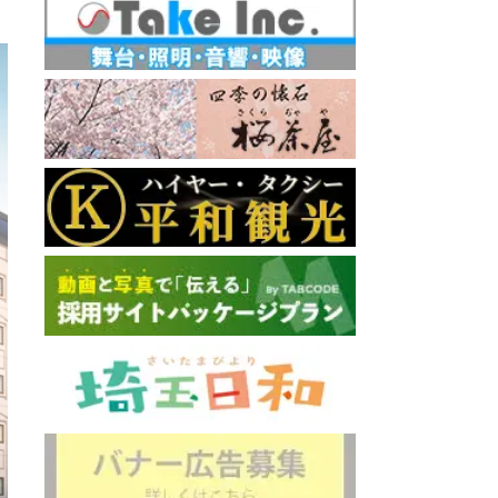
ときわ
直線距離 : 