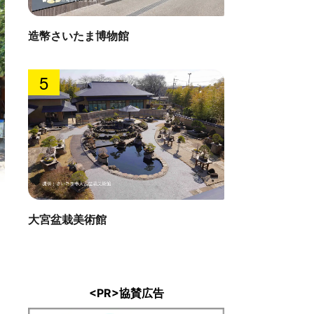
造幣さいたま博物館
5
研カフェ美園店（旧 カフェジャルディー
満寿家
大宮盆栽美術館
直線距離 : 
 : 4.7km
<PR>協賛広告