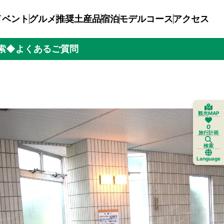
イベント
グルメ
推奨土産品
宿泊
モデルコース
アクセス
索
◆よくあるご質問
観光MAP
0
旅行計画
検索
Language