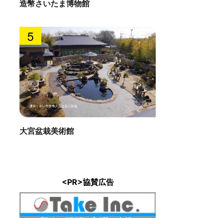
造幣さいたま博物館
5
大宮盆栽美術館
<PR>協賛広告