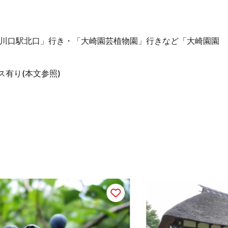
東川口駅北口」行き・「大崎園芸植物園」行きなど「大崎園園
ス有り(本文参照)