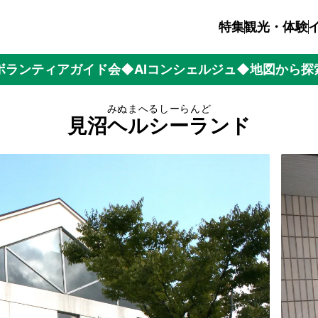
特集
観光・体験
ボランティアガイド会
◆AIコンシェルジュ
◆地図から探
みぬまへるしーらんど
見沼ヘルシーランド