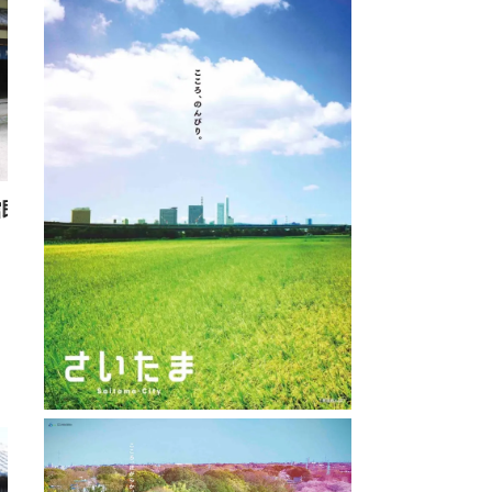
寺
総持院
: 1.2km
直線距離 : 