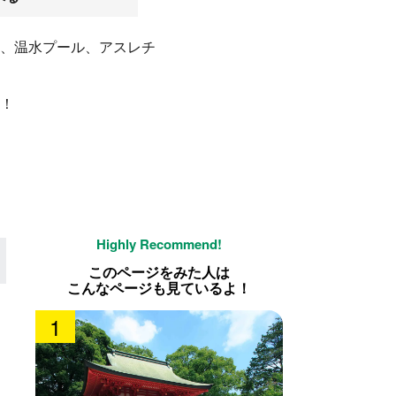
、温水プール、アスレチ
！
このページをみた人は
こんなページも見ているよ！
1