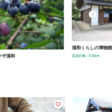
和くらしの博物館民家園
国昌
距離 : 0.6km
直線距離 