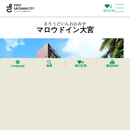
0
旅行計画
まろうどいんおおみや
マロウドイン大宮
0
Language
検索
旅行計画
観光MAP