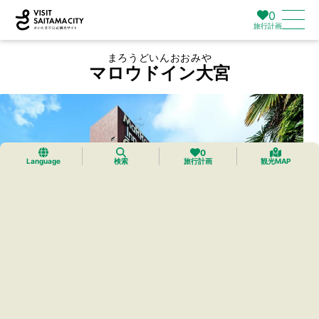
0
旅行計画
まろうどいんおおみや
マロウドイン大宮
0
Language
検索
旅行計画
観光MAP