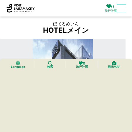
0
旅行計画
ほてるめいん
HOTELメイン
0
Language
検索
旅行計画
観光MAP