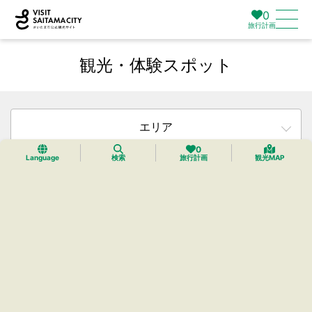
0
旅行計画
観光・体験スポット
エリア
0
Language
検索
旅行計画
観光MAP
カテゴリー
タグ
検索
リセット
188件中144件までを表示中