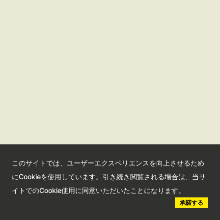
グルメ
観光案内所
宿泊
お役立ち情報
推奨土産品
広報物
モデルコース
フォトギャラリー
アクセス
よくあるご質問
お問い合わせ
サイトマップ
サイトポリシー
このサイトでは、ユーザーエクスペリエンスを向上させるため
にCookieを使用しています。引き続き閲覧される場合は、当サ
プライバシーポリシー
イトでのCookie使用に同意いただいたことになります。
さいたま観光国際協会に
承諾する
ついて