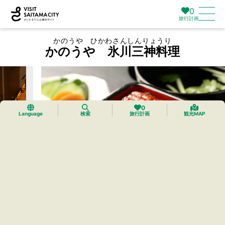
0
旅行計画
かのうや ひかわさんしんりょうり
かのうや 氷川三神料理
0
Language
検索
旅行計画
観光MAP