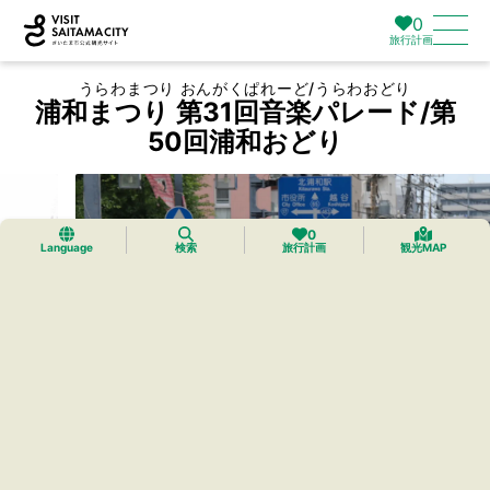
0
旅行計画
うらわまつり おんがくぱれーど/うらわおどり
浦和まつり 第31回音楽パレード/第
50回浦和おどり
0
Language
検索
旅行計画
観光MAP