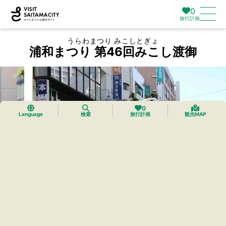
0
旅行計画
うらわまつり みこしとぎょ
浦和まつり 第46回みこし渡御
0
Language
検索
旅行計画
観光MAP