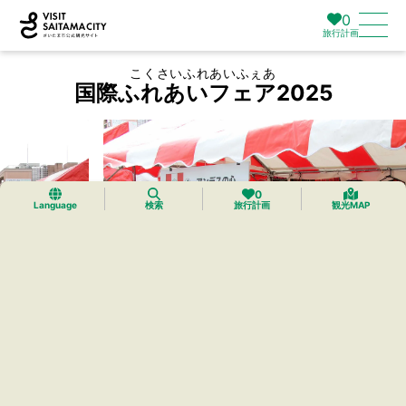
0
旅行計画
こくさいふれあいふぇあ
国際ふれあいフェア2025
0
Language
検索
旅行計画
観光MAP