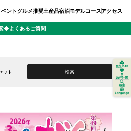
イベント
グルメ
推奨土産品
宿泊
モデルコース
アクセス
索
◆よくあるご質問
観光MAP
検索
セット
0
旅行計画
検索
Language