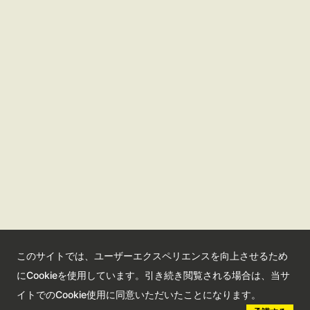
さいたま観光国際協会ポータルサイト
観光サイト
コンベンションサイト
国際交流センター
会員情報サイト
公益社団法人さいたま観光国際協会
このサイトでは、ユーザーエクスペリエンスを向上させるため
Saitama Tourism and International Relations Bureau
にCookieを使用しています。引き続き閲覧される場合は、当サ
埼玉県さいたま市大宮区高鼻町2-1-1 Bibli2F
イトでのCookie使用に同意いただいたことになります。